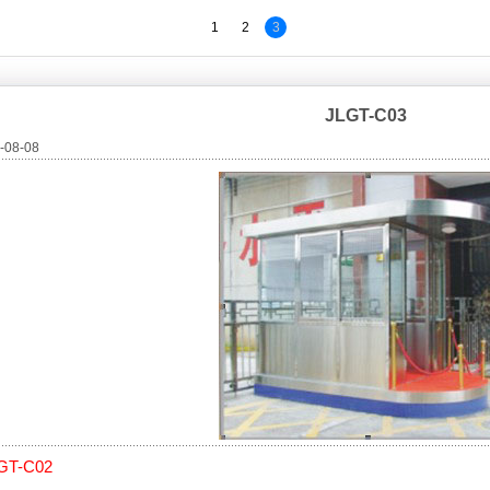
1
2
3
JLGT-C03
08-08
GT-C02