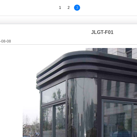
1
2
3
JLGT-F01
08-08